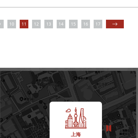
9
10
11
12
13
14
15
16
17
上海