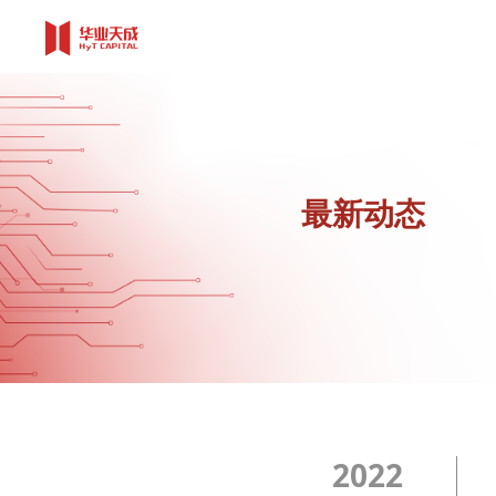
最新动态
2022