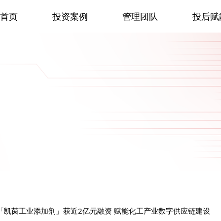
首页
投资案例
管理团队
投后赋
「凯茵工业添加剂」获近2亿元融资 赋能化工产业数字供应链建设