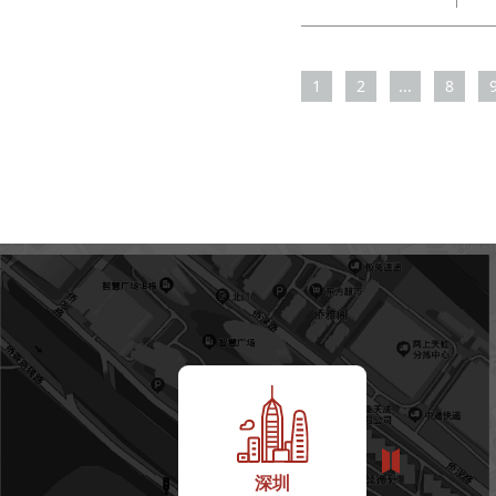
1
2
...
8
深圳