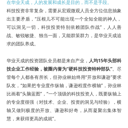
在华业天成，人的发展和成长是目的，而不是手段。
科技投资非常复杂，需要从宏观微观人员全方位信息抽象
出主要矛盾，“压根儿不可能出现一个全知全能的神人，
可以洞见一切，科技投资特别依赖团队作战”，人人善
战、敏锐敏捷、独当一面，又能群策群力，是华业天成追
求的团队养成。
华业天成的投资团队全员都是来自产业，
人均15年头部科
技企业工作经验，被圈内誉为“硬科技投资特种部队”
。尽
管每个人都各有所长，但孙业林始终用“开放和谦逊”要求
队友，“如果把专业度作纵轴，谦逊程度作横轴”，孙业林
比画着“头脑蓝图”，“一个顶级的科技投资人，既要纵轴上
的专业度很强（对技术、企业、投资的洞见与经验），横
轴又做到极度的开放、谦逊和好奇，从而凝聚出集体智
慧，来获得更高的成就”。