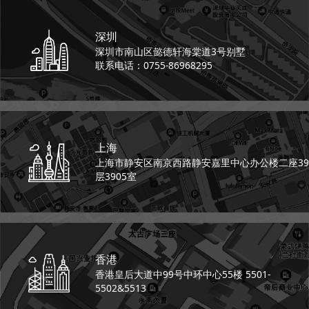
深圳
深圳市南山区懿德轩
海棠道3号别墅
联系电话：0755-86968295
上海
上海市静安区南京西路
静安嘉里中心办公楼二座
39
层3905室
香港
香港皇后大道中99号
中环中心55楼 5501-
5502&5513