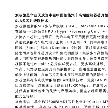
旗芯微是华业天成资本在中国智能汽车高端控制器芯片
SLA多芯片级联技术。
旗芯微创新的SLA多芯片级联（SLA，Stackable Link 
在最新一代超融合HPU（Hyper Processing Unit）-
支持多个芯片进行级联，为汽车电子应用提供更高处理能
高速发展的汽车电气电子架构（E/E架构3.0）的中央电
区域（Zonal）和域（Domain）控制器，要求将多
随之而来也带来芯片设计和集成的挑战：集成多个高性
高，同时需要解决散热的问题；管脚数变多，需要考虑
极限不超过600pin；芯片集成更多核、更多高级外设
本高，只对少数应用具有高的性价比，应用覆盖度较窄。
解决上述问题，在单芯片高集成度和产品应用的灵活性上
旗芯微具有专利技术的短程CAN通讯技术，无需CAN P
口直接连接，连接速度可以达到15-20Mbps。扩展
提供具有高性价比的灵活的应用架构，覆盖多种应用需求。
能安全等级。
举例来说，单个FC7300F8MDT芯片包含3个Cortex-M
的处理能力，具有240多个GPIO接口，适用于域（D