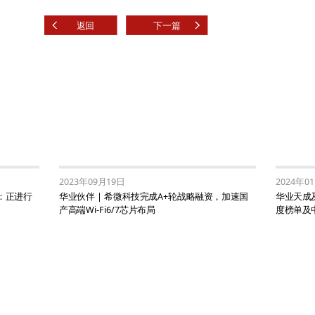
返回
下一篇
2023年09月19日
2024年0
兴：正进行
华业伙伴 | 希微科技完成A+轮战略融资，加速国
华业天成
产高端Wi-Fi6/7芯片布局
度榜单及