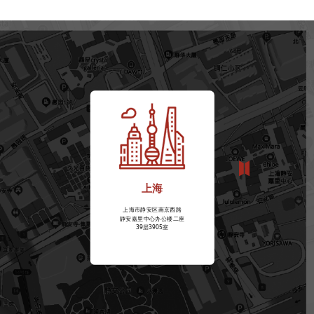
上海
上海市静安区南京西路
静安嘉里中心办公楼二座
39层3905室