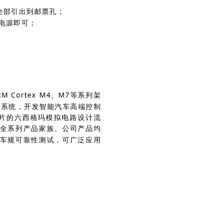
IO全部引出到邮票孔；
V电源即可；
Cortex M4、M7等系列架
上系统，开发智能汽车高端控制
芯片的六西格玛模拟电路设计流
L-D的全系列产品家族。公司产品均
及各项车规可靠性测试，可广泛应用