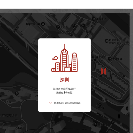
深圳
深圳市南山区懿德轩
海棠道3号别墅
联系电话：0755-86968295