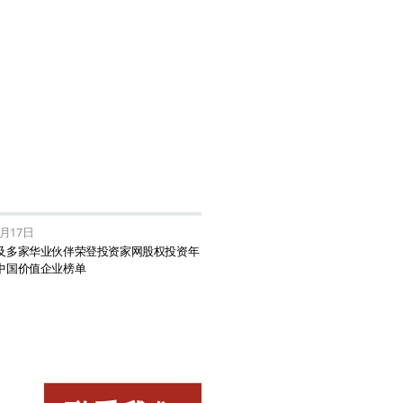
1月17日
及多家华业伙伴荣登投资家网股权投资年
中国价值企业榜单