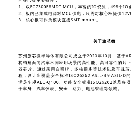
的核心板主要特性：
1、双FC7300F8MDT MCU，丰富的IO资源，498个
2、板内已集成电源对MCU供电，只需对核心板提供12
3、核心板可作为模块直接SMT mount。
关于旗芯微
苏州旗芯微半导体有限公司成立于2020年10月，基于ARM 
构构建面向汽车不同应用场景的高性能、高可靠性的片
器芯片。通过采用自研IP，多核锁步等技术以及车规
程，设计出覆盖安全标准ISO26262 ASIL-B至ASI
满足车规AEC-Q100、功能安全标准ISO26262以
于车身、汽车仪表、安全、动力、电池管理等领域。