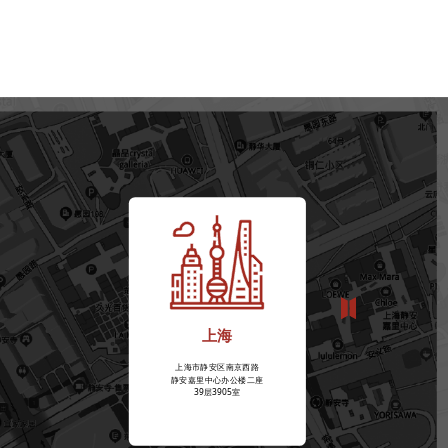
上海
上海市静安区南京西路
静安嘉里中心办公楼二座
39层3905室