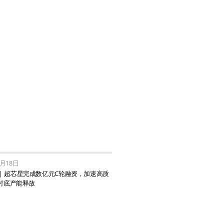
2月18日
 | 超芯星完成数亿元C轮融资，加速高质
衬底产能释放