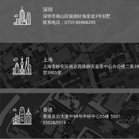
深圳
深圳市南山区懿德轩
海棠道3号别墅
联系电话：0755-86968295
上海
上海市静安区南京西路
静安嘉里中心办公楼二座
39
层3905室
香港
香港皇后大道中99号
中环中心55楼 5501-
5502&5513