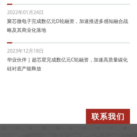
2022年01月24日
聚芯微电子完成数亿元D轮融资，加速推进多感知融合战
略及其商业化落地
2023年12月18日
华业伙伴 | 超芯星完成数亿元C轮融资，加速高质量碳化
硅衬底产能释放
联系我们