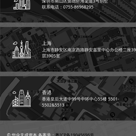
深圳市南山区懿德轩
海棠道3号别墅
联系电话：0755-86968295
上海
上海市静安区南京西路
静安嘉里中心办公楼二座
39
层3905室
香港
香港皇后大道中99号
中环中心55楼 5501-
5502&5513
© 华业天成资本 备案号：
粤ICP备19045696号