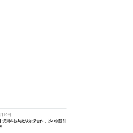
6月19日
| 汉朔科技与微软加深合作，以AI创新引
来