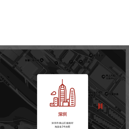
深圳
深圳市南山区懿德轩
海棠道3号别墅