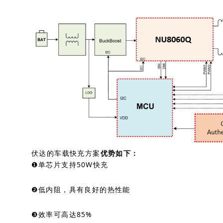
伏达的车载快充方案
优势如下：
❶单芯片支持50W快充
❷低内阻，具有良好的热性能
❸效率可高达85%