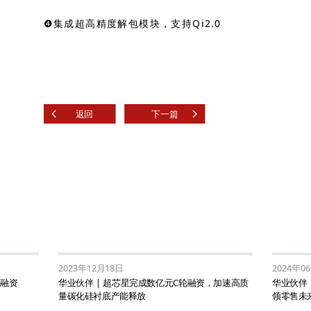
❹集成超高精度解包模块，支持Qi2.0
返回
下一篇
2023年12月18日
2024年0
轮融资
华业伙伴 | 超芯星完成数亿元C轮融资，加速高质
华业伙伴 
量碳化硅衬底产能释放
领零售未