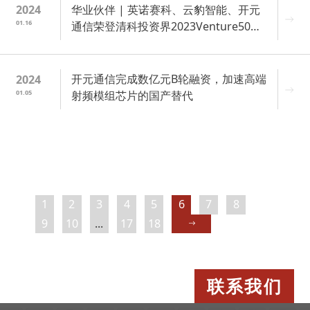
华业伙伴 | 英诺赛科、云豹智能、开元
2024
01.16
通信荣登清科投资界2023Venture50多
个榜单
开元通信完成数亿元B轮融资，加速高端
2024
01.05
射频模组芯片的国产替代
1
2
3
4
5
6
7
8
9
10
...
17
18
联系我们