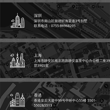
深圳
深圳市南山区懿德轩
海棠道3号别墅
联系电话：0755-86968295
上海
上海市静安区南京西路
静安嘉里中心办公楼二座
39
层3905室
香港
香港皇后大道中99号
中环中心55楼 5501-
5502&5513