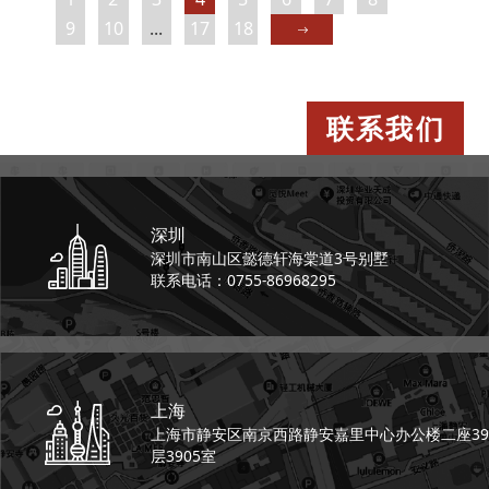
9
10
...
17
18
联系我们
深圳
深圳市南山区懿德轩
海棠道3号别墅
联系电话：0755-86968295
上海
上海市静安区南京西路
静安嘉里中心办公楼二座
39
层3905室