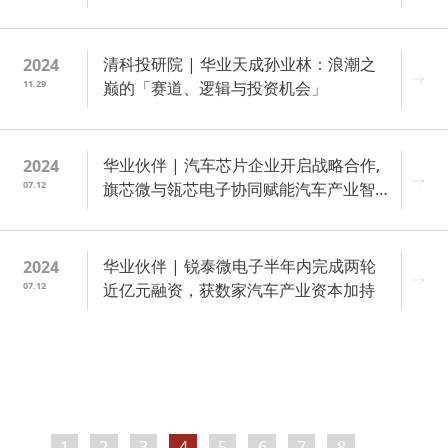
清科投研院 | 华业天成孙业林：浪潮之
2024
11.29
巅的「赛道、逻辑与投资机会」
华业伙伴 | 汽车芯片企业开启战略合作,
2024
07.12
旗芯微与瓴芯电子协同赋能汽车产业智
能化
华业伙伴 | 锐泰微电子半年内完成两轮
2024
07.12
近亿元融资，获数家汽车产业资本加持
1
2
3
4
5
6
7
8