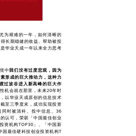
的尤为艰难的一年，如何清晰的
获得长期稳健的收益、帮助被投
，是华业天成一年以来全力思考
境中
我们没有过度悲观，因为
因素形成的巨大推动力，这种力
渡过波谷
进入新高峰的巨大作
性机会就在那里，未来20年时
术，以华业天成原创的信息技术
，截至三季度末，成功实现投资
绩同时被清科、投中信息、36
构的认可，荣获「中国最佳创业
投资机构TOP30」、「中国新
度中国最佳硬科技创业投资机构T