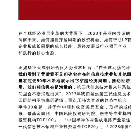
在全球经济深层变革的大背景下，2023年是业内共识
洞察未来、如何捕捉穿越周期的投资机会、如何帮助LP
企业形成长周期的成长技能，最终发展成行业领导企业
和践行的核心命题。
正如华业天成创始合伙人孙业林所言，“在全球动荡的环
我们看到了背后看不见但确实存在的信息技术叠加其他
量在过去50年不断地展示出它穿越经济周期，推动经济
用。
我们
相信机会是海量的，
第三代信息技术带来的系统
间里会不断涌现出来”。2023年我们聚焦第三代信息技
四层结构图为底层逻辑，重点压强大赛道的趋势性机会
事件30余起，并于年中顺利收官美元基金，取得的成
氪、母基金周刊、中国风险投资研究院、融中等专业机
投资机构TOP100」、「中国半导体与集成电路产业最佳
一代信息技术领域产业投资基金TOP20」、「2023年