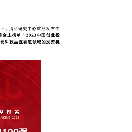
坛上，清科研究中心重磅发布中
综合主榜单
「
2023中国创业投
的
硬科技
垂直赛道领域的投资机