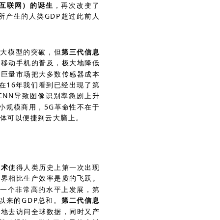
动互联网）的诞生
，再次改变了
所产生的人类GDP超过此前人
有大模型的突破，但
第三代信息
术移动手机的普及，极大地降低
的巨量市场把大多数传感器成本
 在16年我们看到已经出现了第
CNN导致图像识别率急剧上升
始小规模商用，5G革命性不在于
物体可以便捷到云大脑上。
技术
使得人类历史上第一次出现
世界相比生产效率是质的飞跃。
拉到一个非常高的水平上发展，第
以来的GDP总和。
第二代信息
随地去访问全球数据，同时又产