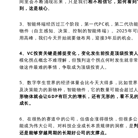
间里会不断涌现出来，只是我们
相不相信它，如何看到
到，这是核心
。
3、智能终端经历过三个阶段，第一代PC机，第二代功
物件（自主感知、决策、控制的智能终端）。2025年
用高峰，我们今天开始就要做布局，迎接3年后的机会。
4、VC投资关键是捕捉变化，变化发生前投是顶级投资
模化拐点概念不难理解，但预判这个拐点何时发生就非
做这件最难的事情，争取成为顶级投资人。
5、数字孪生世界的经济体量会比今天大得多，比如世
及决策能力的新物种，智能物件，它的数量可能会超过
形物体就会让GDP有巨大的增长，还有无形的，看不见
成长。
6、在很热的赛道中的公司，估值会涨得很快，但很多
能成为伟大公司。对科技企业成长本质规律的洞察，是
还是能够穿越周期的长期好公司的支撑点。