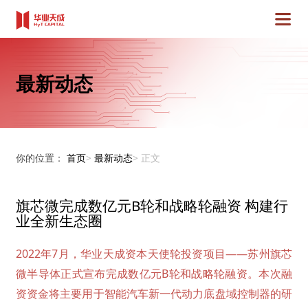
最新动态
你的位置：
首页
>
最新动态
>
正文
旗芯微完成数亿元B轮和战略轮融资 构建行
业全新生态圈
2022
年
7
月，华业天成资本天使轮投资项目
——
苏州旗芯
微半导体正式宣布完成数亿元
B
轮和战略轮融资。本次融
资资金将主要用于智能汽车新一代动力底盘域控制器的研