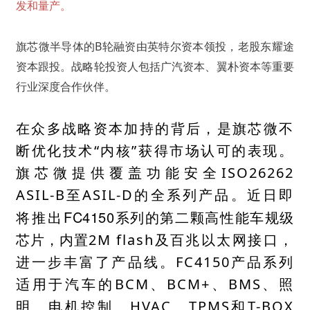
发和量产。
旗芯微半导体的
B
轮融资由英特尔资本领投，老股东耀途
资本跟投。战略轮投资人包括广汽资本、翼朴资本等重要
行业深度合作伙伴。
在众多战略资本加持的背后，是旗芯微不
断优化技术
“
内核
”
获得市场认可的表现。
旗芯微提供覆盖功能安全
ISO26262
ASIL-B
至
ASIL-D
的全系列产品。近日即
FC4150
将推出
系列的第二颗高性能车规级
芯片，内置
2M flash
及百兆以太网接口，
进一步丰富了产品线。
FC4150
产品系列
适用于汽车的
BCM
、
BCM+
、
BMS
、照
明、电机控制、
HVAC
、
TPMS
和
T-BOX