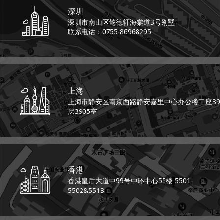
深圳
深圳市南山区懿德轩
海棠道3号别墅
联系电话：0755-86968295
上海
上海市静安区南京西路
静安嘉里中心办公楼二座
39
层3905室
香港
香港皇后大道中99号
中环中心55楼 5501-
5502&5513