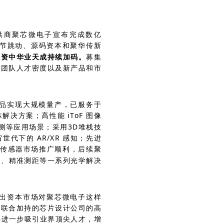
供商聚芯微电子宣布完成数亿
节跳动、源码资本和聚华传新
融资中华业天成持续加码。
募集
升团队人才密度以及新产品和市
品实现大规模量产，已服务于
体解决方案；高性能
iToF
图像
测等应用场景；采用
3D
堆栈技
宙世代下的
AR/XR
感知；先进
传感器市场推广顺利，后续聚
知、精准测距等一系列光学解决
出资本市场对聚芯微电子这样
本联合加持的芯片设计公司的高
将进一步吸引业界顶尖人才，增