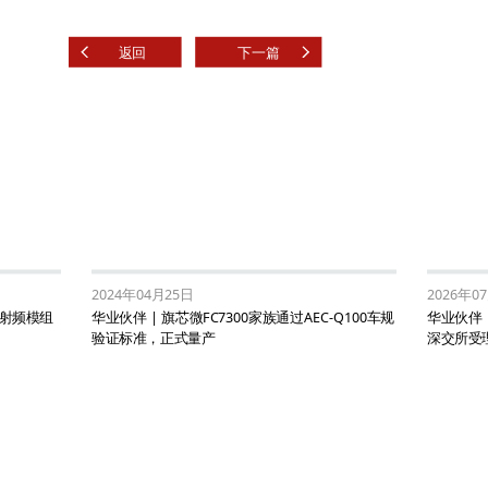
返回
下一篇
2024年04月25日
2026年0
射频模组
华业伙伴 | 旗芯微FC7300家族通过AEC-Q100车规
华业伙伴 
验证标准，正式量产
深交所受