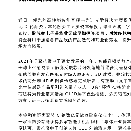
近日，领先的高性能智能音频与先进光学解决方案提
元
D
轮融资，本轮融资由五源资本领投，华业天成、字
跟投。
聚芯微电子是华业天成早期投资项目，后续多轮
资金将用于加速各产品线的产品迭代和商业化落地，提
场方向拓展。
2021
年是聚芯微电子蓬勃发展的一年，智能音频功放产
全球上亿消费者；触觉反馈芯片研发落地并逐步完善整
传感器顺利发布匹配支付级人脸识别、
3D
建模、物流检
术的高分辨
dToF
图像传感器完成研发，有望助力元宇
光学传感器产品系列进入量产状态，
3
合
1
环境光
/
接近光
芯还将为行业带来诸如
OLED
屏下色温检测、多光谱感
方案，进一步拓展视觉感知的边际。
本轮融资距离聚芯
C
轮数亿元战略融资仅仅半年，体现
一家业内少有能获得多家智能手机品牌和半导体产业资
度认可。聚芯微电子创始人兼
CEO
刘德珩表示，“聚芯