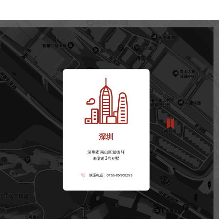
深圳
深圳市南山区懿德轩
海棠道3号别墅
联系电话：0755-86968295