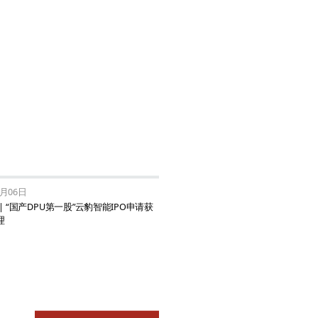
7月06日
| “国产DPU第一股”云豹智能IPO申请获
理