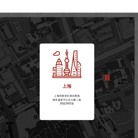
上海
上海市静安区南京西路
静安嘉里中心办公楼二座
39层3905室