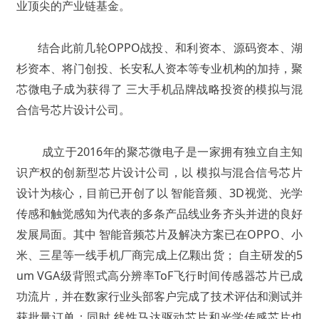
业顶尖的产业链基金。
结合此前几轮OPPO战投、和利资本、源码资本、湖
杉资本、将门创投、长安私人资本等专业机构的加持，聚
芯微电子成为获得了
三大手机品牌战略投资的模拟与混
合信号芯片设计公司
。
成立于2016年的聚芯微电子是一家拥有独立自主知
识产权的创新型芯片设计公司，以
模拟与混合信号芯片
设计
为核心，目前已开创了以
智能音频、3D视觉、光学
传感和触觉感知
为代表的多条产品线业务齐头并进的良好
发展局面。其中
智能音频芯片及解决方案
已在OPPO、小
米、三星等一线手机厂商完成上亿颗出货；
自主研发的5
um VGA级背照式高分辨率ToF飞行时间传感器芯片
已成
功流片，并在数家行业头部客户完成了技术评估和测试并
获批量订单；同时
线性马达驱动芯片和光学传感芯片
也