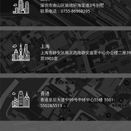
深圳市南山区懿德轩
海棠道3号别墅
联系电话：0755-86968295
上海
上海市静安区南京西路
静安嘉里中心办公楼二座
39
层3905室
香港
香港皇后大道中99号
中环中心55楼 5501-
5502&5513