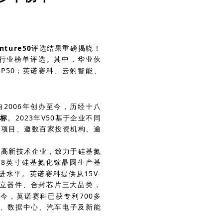
nture50
评选结果重磅揭晓！
大行业榜单评选。其中，华业伙
OP50；英诺赛科、云豹智能、
K）自2006年创办至今，历经十八
向标
。2023年V50基于企业不同
业项目、邀数百家投资机构、逾
体高新技术企业，致力于硅基氮
的8英寸硅基氮化镓晶圆生产基
进水平。英诺赛科提供从15V-
分立器件、合封芯片三大品类，
今，英诺赛科已获专利700多
子、数据中心、汽车电子及新能