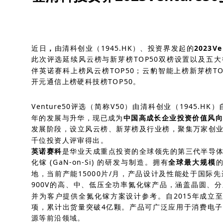
近日
，
由清科创业（1945.HK）、投资界发起的
2023Ve
此次评选延续风云榜与新芽榜TOP50双榜设置以及五
伴英诺赛科上榜风云榜TOP50；云豹智能上榜新芽榜T
开元通信上榜硬科技榜TOP50。
Venture50评选（简称V50）由清科创业（1945.H
年的发展与升华，现已成为
中国高成长企业投资价值风
发展阶段，设立风云榜、新芽榜及行业榜，聚集万家创
千位投资人评审得出。
英诺赛科
是华业天成重点投资的全球领先的第三代半导
化镓 (GaN-on-Si) 的研发与制造。拥有
全球最大规模
地，当前产能15000片/月，产品设计及性能处于国际先
900V的高、中、低压全功率氮化镓产品，涵盖晶圆、
并为客户提供全氮化镓方案设计参考。自2015年成立至
项，累计出货量突破4亿颗。产品可广泛应用于消费电
源等前沿领域。