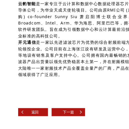
云豹智能
是一家专注于云计算和数据中心数据处理器芯片
导体公司，为华业天成天使轮项目。公司由原RMI公司 (后被Net
购) co-founder Sunny Siu 萧启阳博
Broadcom、Intel、Arm、华为海思、阿里巴巴等
软件研发团队。旨在成为引领数据中心和云计算最前沿技
业标准的高科技公司。
开元通信
是一家以先进滤波芯片为优势的综合射频前端方案
轮领投企业。公司目前在上海张江设有研发及运营中心
等地设有销售及客户支持中心。公司拥有国内最畅销的
波器产品出货量以领先优势稳居本土第一，并在射频模
大陆唯一一家射频技术产品全覆盖全量产的厂商，产品
领域获得了广泛应用。
返回
下一篇