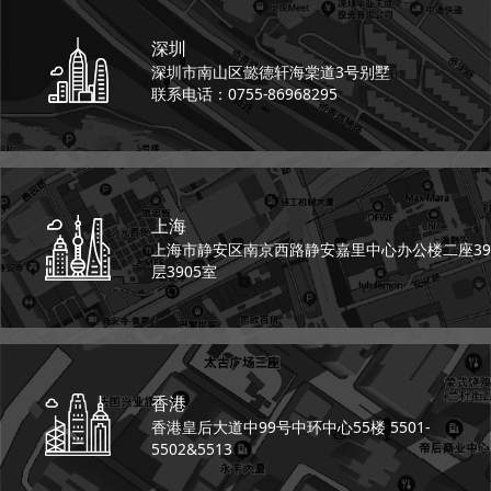
深圳
深圳市南山区懿德轩
海棠道3号别墅
联系电话：0755-86968295
上海
上海市静安区南京西路
静安嘉里中心办公楼二座
39
层3905室
香港
香港皇后大道中99号
中环中心55楼 5501-
5502&5513