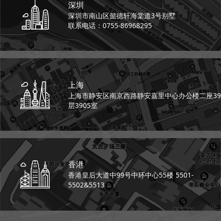
深圳
深圳市南山区懿德轩
海棠道3号别墅
联系电话：0755-86968295
上海
上海市静安区南京西路
静安嘉里中心办公楼二座
39
层3905室
香港
香港皇后大道中99号
中环中心55楼 5501-
5502&5513