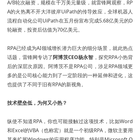
A/B轮次融资，规模在千万美元量级，就雷锋网观察，RP
A的火热离不开大洋彼岸UiPath的传导效应，全球机器人
流程自动化公司UiPath在五月份宣布完成5.68亿美元的D
轮融资，投资后估值为70亿美元。
RPA已经成为AI领域增长潜力巨大的细分场景，就此热点
话题，雷锋网专访了
阿博茨CEO杨永智
，探究RPA小热背
后的深层次原因。阿博茨不是RPA公司，涉足RPA领域更
多的是公司核心能力到了一定阶段的一种延伸和进化，这
也提供了不同于旧有RPA的新视角。
技术壁垒低，为何又小热？
纵使不知道RPA，你也可能接触过这项技术，比如Word
和Excel的VBA（也称宏）就是一个初级RPA，微软主要用
其来扩展Windows的应用程序功能，特别是Microsoft O